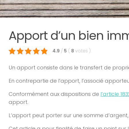
Apport d’un bien imm
4.9
/
5
(
8
votes
)
Un apport consiste dans le transfert de propri
En contrepartie de l’apport, l’associé apporteu
Conformément aux dispositions de
l’article 18
apport.
L’apport peut porter sur une somme d’argent,
Cet article a pour finalité de faire un point sur